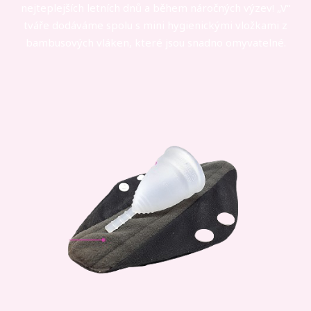
nejteplejších letních dnů a během náročných výzev! „V“
tváře dodáváme spolu s mini hygienickými vložkami z
bambusových vláken, které jsou snadno omyvatelné.