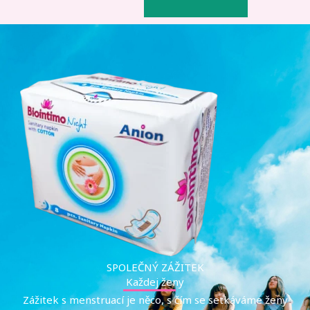
SPOLEČNÝ ZÁŽITEK
Každej ženy
Zážitek s menstruací je něco, s čím se setkáváme ženy