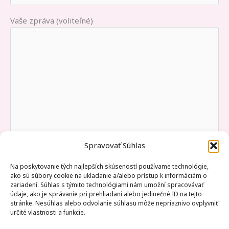
Vaše zpráva (voliteľné)
Spravovať Súhlas
Na poskytovanie tých najlepších skúseností používame technológie,
ako sú súbory cookie na ukladanie a/alebo prístup k informáciám o
zariadení. Súhlas s týmito technológiami nám umožní spracovávať
údaje, ako je správanie pri prehliadaní alebo jedinečné ID na tejto
stránke. Nesúhlas alebo odvolanie súhlasu môže nepriaznivo ovplyvniť
Souhlasím se zpracováním svých osobních údajů.
určité vlastnosti a funkcie.