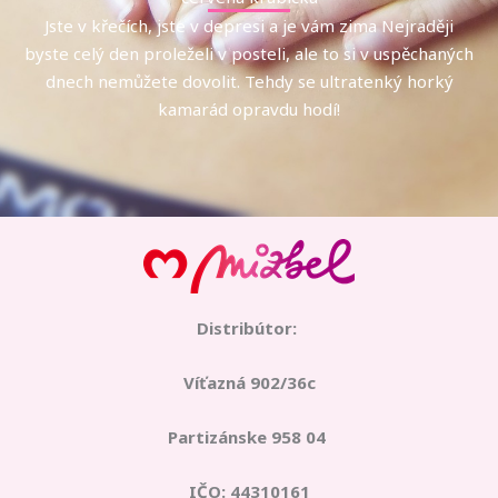
Jste v křečích, jste v depresi a je vám zima Nejraději
byste celý den proleželi v posteli, ale to si v uspěchaných
dnech nemůžete dovolit. Tehdy se ultratenký horký
kamarád opravdu hodí!
Distribútor:
Víťazná 902/36c
Partizánske 958 04
IČO: 44310161