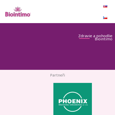
Preskočiť
na
obsah
​Zdravie a pohodlie
Biointimo
Partneři