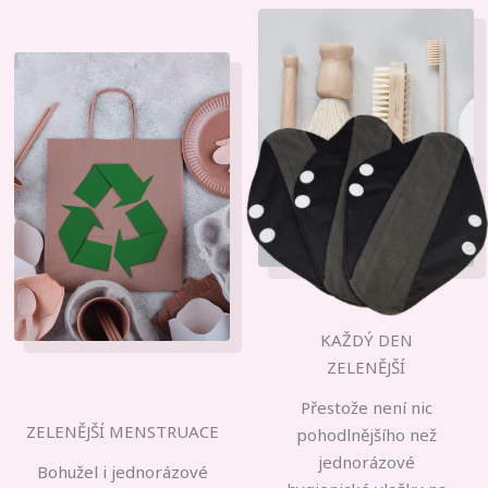
KAŽDÝ DEN
ZELENĚJŠÍ
Přestože není nic
ZELENĚJŠÍ MENSTRUACE
pohodlnějšího než
jednorázové
Bohužel i jednorázové