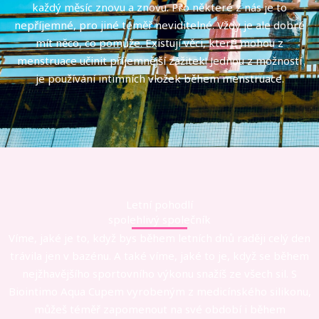
každý měsíc znovu a znovu. Pro některé z nás je to
nepříjemné, pro jiné téměř neviditelné. Vždy je ale dobré
mít něco, co pomůže. Existují věci, které mohou z
menstruace učinit příjemnější zážitek! Jednou z možností
je používání intimních vložek během menstruace.
Letní pohodlí
spolehlivý společník
Víme, jaké je to, když bys během letních dnů raději celý den
trávila jen v bazénu. A také víme, jaké to je, když se během
nejžhavějšího sportovního výkonu snažíš ze všech sil. S
Biointimo Aqua Cupem vyrobeným z medicínského silikonu,
můžeš téměř zapomenout na své období i během