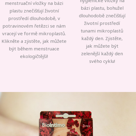
hygienické vložky na
menstruační vložky na bázi
bázi plastu, bohužel
plastu znečišťují životní
dlouhodobě znečišťují
prostředí dlouhodobě, v
životní prostředí
potravinovém řetězci se nám
tunami mikroplastů
vracejí ve formě mikroplastů.
každý den. Zjistěte,
Klikněte a zjistěte, jak můžete
jak můžete být
být během menstruace
zelenější každý den
ekologičtější!
svého cyklu!